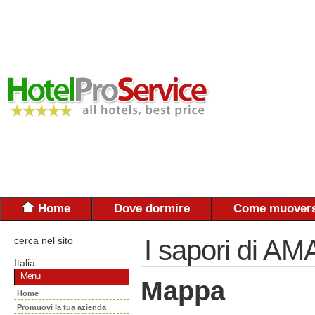
Home
Dove dormire
Come muovers
cerca nel sito
I sapori di 
Italia
Menu
Mappa
Home
Promuovi la tua azienda