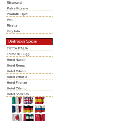
Ristoranti
Pub e Pizzerie
Prodotti Tipici
Vini
Ricette
Italy Info
Destinazioni Speciali
TUTTA ITALIA
Terme di Fiuggi
Hotel Napoli
Hotel Roma
Hotel Milano
Hotel Venezia
Hotel Firenze
Hotel Cilento
Hotel Sorrento