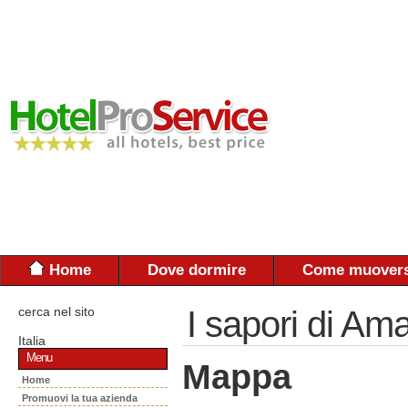
Home
Dove dormire
Come muovers
cerca nel sito
I sapori di Ama
Italia
Menu
Mappa
Home
Promuovi la tua azienda