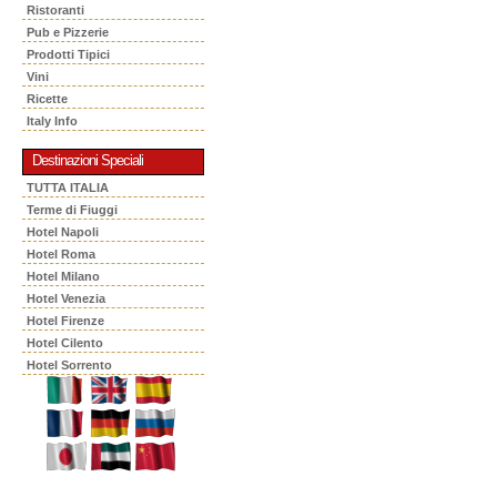
Ristoranti
Pub e Pizzerie
Prodotti Tipici
Vini
Ricette
Italy Info
Destinazioni Speciali
TUTTA ITALIA
Terme di Fiuggi
Hotel Napoli
Hotel Roma
Hotel Milano
Hotel Venezia
Hotel Firenze
Hotel Cilento
Hotel Sorrento