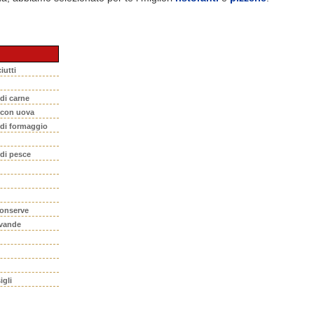
iutti
 di carne
i con uova
 di formaggio
 di pesce
conserve
evande
igli