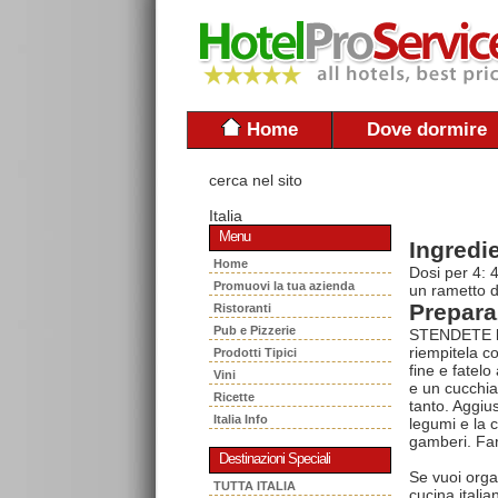
Home
Dove dormire
cerca nel sito
Italia
Menu
Ingredie
Home
Dosi per 4: 
Promuovi la tua azienda
un rametto di
Prepara
Ristoranti
Pub e Pizzerie
STENDETE la 
riempitela c
Prodotti Tipici
fine e fatelo
Vini
e un cucchia
Ricette
tanto. Aggius
Italia Info
legumi e la 
gamberi. Farc
Destinazioni Speciali
Se vuoi orga
TUTTA ITALIA
cucina italia