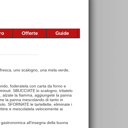
ro
Offerte
Guide
a fresca, uno scalogno, una mela verde,
ondo, foderatela con carta da forno e
 minuti. SBUCCIATE lo scalogno, tritatelo
tto, alzate la fiamma, aggiungete la panna
ene la panna mescolando di tanto in
dolo. SFORNATE le tartellette, eliminate i
fettine e mescolatela velocemente ai
 gastronomica all'insegna della buona