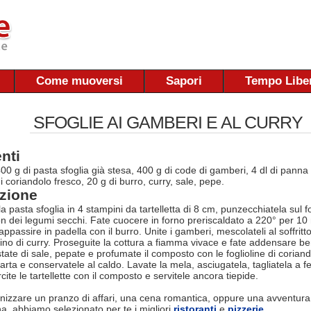
Come muoversi
Sapori
Tempo Libe
SFOGLIE AI GAMBERI E AL CURRY
nti
400 g di pasta sfoglia già stesa, 400 g di code di gamberi, 4 dl di pann
 coriandolo fresco, 20 g di burro, curry, sale, pepe.
zione
pasta sfoglia in 4 stampini da tartelletta di 8 cm, punzecchiatela sul f
on dei legumi secchi. Fate cuocere in forno preriscaldato a 220° per 10
 appassire in padella con il burro. Unite i gamberi, mescolateli al soffri
ino di curry. Proseguite la cottura a fiamma vivace e fate addensare b
tate di sale, pepate e profumate il composto con le foglioline di corian
carta e conservatele al caldo. Lavate la mela, asciugatela, tagliatela a 
ite le tartellette con il composto e servitele ancora tiepide.
nizzare un pranzo di affari, una cena romantica, oppure una avventura
na, abbiamo selezionato per te i migliori
ristoranti
e
pizzerie
.