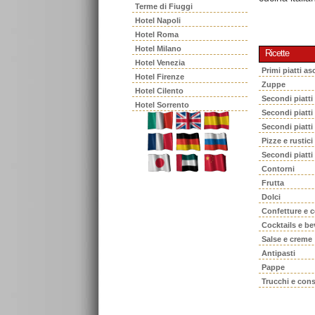
Terme di Fiuggi
Hotel Napoli
Hotel Roma
Hotel Milano
Ricette
Hotel Venezia
Primi piatti asc
Hotel Firenze
Zuppe
Hotel Cilento
Secondi piatti
Hotel Sorrento
Secondi piatt
Secondi piatti
Pizze e rustici
Secondi piatti
Contorni
Frutta
Dolci
Confetture e 
Cocktails e b
Salse e creme
Antipasti
Pappe
Trucchi e cons