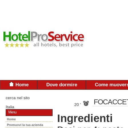
Home
Dove dormire
Come muovers
cerca nel sito
FOCACCET
20 '
Italia
Menu
Ingredienti
Home
Promuovi la tua azienda