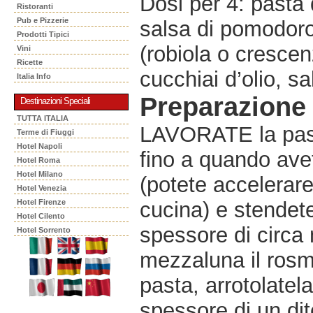
Dosi per 4: pasta 
Ristoranti
Pub e Pizzerie
salsa di pomodoro 
Prodotti Tipici
(robiola o crescen
Vini
Ricette
cucchiai d’olio, sa
Italia Info
Preparazione
Destinazioni Speciali
TUTTA ITALIA
LAVORATE la past
Terme di Fiuggi
Hotel Napoli
fino a quando av
Hotel Roma
Hotel Milano
(potete accelerare
Hotel Venezia
Hotel Firenze
cucina) e stendete
Hotel Cilento
spessore di circ
Hotel Sorrento
mezzaluna il rosma
pasta, arrotolatela
spessore di un di