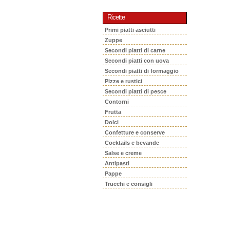
Ricette
Primi piatti asciutti
Zuppe
Secondi piatti di carne
Secondi piatti con uova
Secondi piatti di formaggio
Pizze e rustici
Secondi piatti di pesce
Contorni
Frutta
Dolci
Confetture e conserve
Cocktails e bevande
Salse e creme
Antipasti
Pappe
Trucchi e consigli