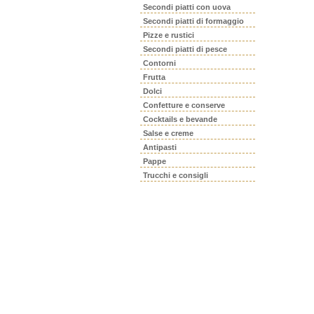
Secondi piatti con uova
Secondi piatti di formaggio
Pizze e rustici
Secondi piatti di pesce
Contorni
Frutta
Dolci
Confetture e conserve
Cocktails e bevande
Salse e creme
Antipasti
Pappe
Trucchi e consigli