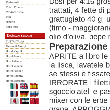
Dosi per 4:16 gro
Ristoranti
Pub e Pizzerie
trattati, 4 fette d
Prodotti Tipici
grattugiato 40 g,
Vini
Ricette
(timo - maggiorana
Italia Info
olio d’oliva, pepe 
Destinazioni Speciali
TUTTA ITALIA
Preparazione
Terme di Fiuggi
Hotel Napoli
APRITE a libro le s
Hotel Roma
Hotel Milano
la lisca, lavatele 
Hotel Venezia
Hotel Firenze
se stessi e fissate
Hotel Cilento
IRRORATE i filetti
Hotel Sorrento
sgocciolateli e pas
mixer con le erbe 
grana. APPOGGIATE 