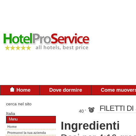
Home
Dove dormire
Come muovers
cerca nel sito
FILETTI D
40 '
Italia
Menu
Ingredienti
Home
Promuovi la tua azienda