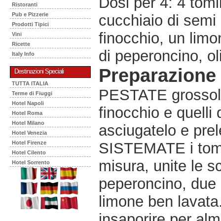
Dosi per 4: 4 tomi
Ristoranti
Pub e Pizzerie
cucchiaio di semi 
Prodotti Tipici
finocchio, un limo
Vini
Ricette
di peperoncino, oli
Italy Info
Preparazione
Destinazioni Speciali
TUTTA ITALIA
PESTATE grossola
Terme di Fiuggi
Hotel Napoli
finocchio e quelli 
Hotel Roma
Hotel Milano
asciugatelo e pre
Hotel Venezia
Hotel Firenze
SISTEMATE i tomin
Hotel Cilento
misura, unite le sc
Hotel Sorrento
peperoncino, due o
limone ben lavata. 
insaporire per a