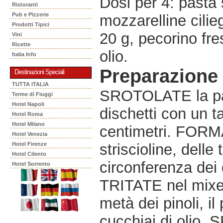
Dosi per 4: pasta s
Ristoranti
Pub e Pizzerie
mozzarelline cilieg
Prodotti Tipici
20 g, pecorino fre
Vini
Ricette
olio.
Italia Info
Preparazione
Destinazioni Speciali
TUTTA ITALIA
SROTOLATE la past
Terme di Fiuggi
Hotel Napoli
dischetti con un t
Hotel Roma
Hotel Milano
centimetri. FORMA
Hotel Venezia
Hotel Firenze
striscioline, delle
Hotel Cilento
circonferenza dei 
Hotel Sorrento
TRITATE nel mixer 
metà dei pinoli, il
cucchiai di olio. 