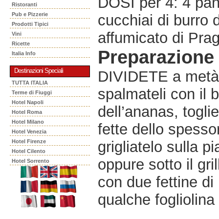
DOSI per 4: 4 pani
Ristoranti
Pub e Pizzerie
cucchiai di burro d
Prodotti Tipici
affumicato di Pra
Vini
Ricette
Preparazione
Italia Info
Destinazioni Speciali
DIVIDETE a metà i
TUTTA ITALIA
spalmateli con il 
Terme di Fiuggi
Hotel Napoli
dell’ananas, togli
Hotel Roma
Hotel Milano
fette dello spesso
Hotel Venezia
Hotel Firenze
grigliatelo sulla p
Hotel Cilento
oppure sotto il gri
Hotel Sorrento
con due fettine di 
qualche fogliolina