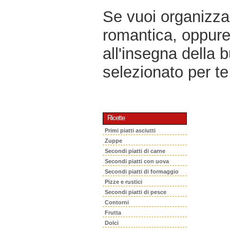
Se vuoi organizzar
romantica, oppur
all'insegna della 
selezionato per te 
Ricette
Primi piatti asciutti
Zuppe
Secondi piatti di carne
Secondi piatti con uova
Secondi piatti di formaggio
Pizze e rustici
Secondi piatti di pesce
Contorni
Frutta
Dolci