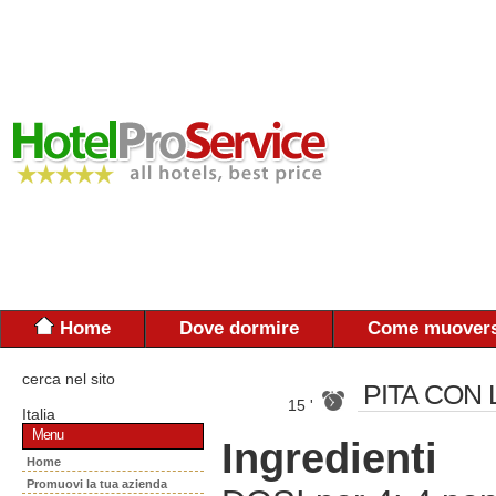
Home
Dove dormire
Come muovers
cerca nel sito
PITA CON
15 '
Italia
Menu
Ingredienti
Home
Promuovi la tua azienda