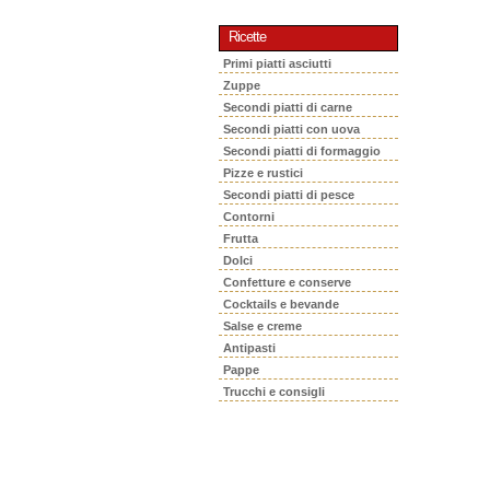
Ricette
Primi piatti asciutti
Zuppe
Secondi piatti di carne
Secondi piatti con uova
Secondi piatti di formaggio
Pizze e rustici
Secondi piatti di pesce
Contorni
Frutta
Dolci
Confetture e conserve
Cocktails e bevande
Salse e creme
Antipasti
Pappe
Trucchi e consigli