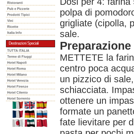
Dosi per 4: farina 
Ristoranti
Pub e Pizzerie
polpa di pomodoro 
Prodotti Tipici
grigliate (cipolla,
Vini
Ricette
sale.
Italia Info
Preparazione
Destinazioni Speciali
TUTTA ITALIA
METTETE la farina
Terme di Fiuggi
Hotel Napoli
centro poca acqua t
Hotel Roma
Hotel Milano
un pizzico di sale,
Hotel Venezia
Hotel Firenze
schiacciata. Impa
Hotel Cilento
ottenere un impas
Hotel Sorrento
formate un panetto
fate lievitare per
pasta per pochi mi