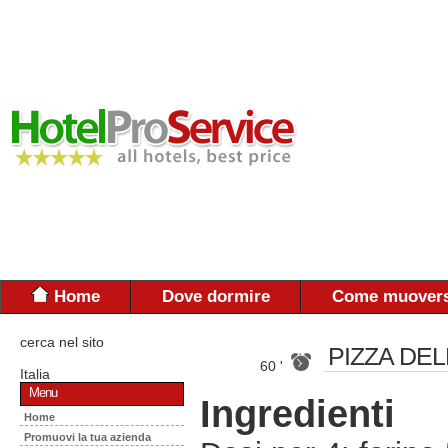
Home
Dove dormire
Come muovers
cerca nel sito
PIZZA DE
60 '
Italia
Menu
Ingredienti
Home
Promuovi la tua azienda