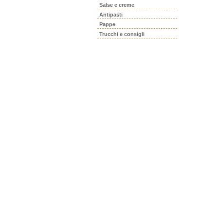
Salse e creme
Antipasti
Pappe
Trucchi e consigli