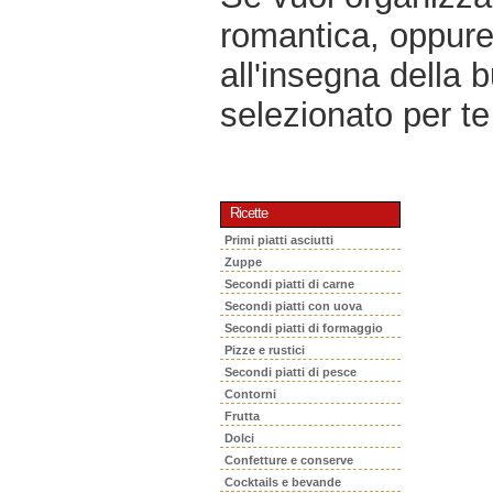
romantica, oppur
all'insegna della 
selezionato per te 
Ricette
Primi piatti asciutti
Zuppe
Secondi piatti di carne
Secondi piatti con uova
Secondi piatti di formaggio
Pizze e rustici
Secondi piatti di pesce
Contorni
Frutta
Dolci
Confetture e conserve
Cocktails e bevande