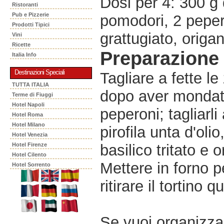
Dosi per 4: 300 g
Ristoranti
Pub e Pizzerie
pomodori, 2 pepero
Prodotti Tipici
grattugiato, origan
Vini
Ricette
Preparazione
Italia Info
Destinazioni Speciali
Tagliare a fette l
TUTTA ITALIA
dopo aver mondato 
Terme di Fiuggi
Hotel Napoli
peperoni; tagliarli
Hotel Roma
Hotel Milano
pirofila unta d'oli
Hotel Venezia
Hotel Firenze
basilico tritato e 
Hotel Cilento
Mettere in forno p
Hotel Sorrento
ritirare il tortino
Se vuoi organizzar