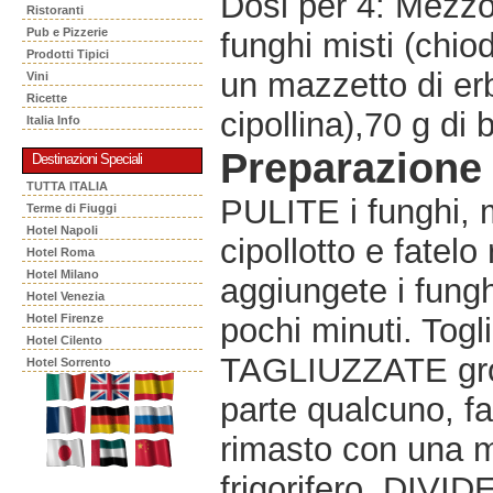
Dosi per 4: Mezzo 
Ristoranti
Pub e Pizzerie
funghi misti (chiodi
Prodotti Tipici
un mazzetto di er
Vini
Ricette
cipollina),70 g di 
Italia Info
Preparazione
Destinazioni Speciali
TUTTA ITALIA
PULITE i funghi, mo
Terme di Fiuggi
Hotel Napoli
cipollotto e fatelo
Hotel Roma
Hotel Milano
aggiungete i fungh
Hotel Venezia
Hotel Firenze
pochi minuti. Togl
Hotel Cilento
TAGLIUZZATE gros
Hotel Sorrento
parte qualcuno, fat
rimasto con una ma
frigorifero. DIVID