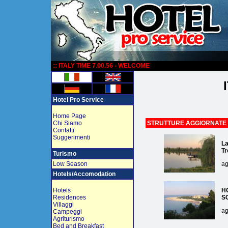
:
:: ITALY TIME 7.00.56 - WELCOME
Hotel Pro Service
Home Page
Chi Siamo
STRUTTURE AGGIORNATE
Contatti
Suggerimenti
La
Tr
Turismo
Low Season
ag
Hotels/Accomodation
Hotels
H
Residences
S
Villaggi
ag
Campeggi
Agriturismo
Bed and Breakfast