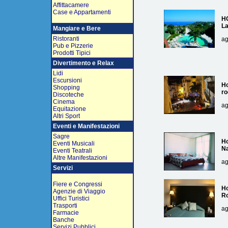
Affittacamere
Case e Appartamenti
H
L
Mangiare e Bere
Ristoranti
ag
Pub e Pizzerie
Prodotti Tipici
Divertimento e Relax
Lidi
Escursioni
Ho
Shopping
ro
Discoteche
Cinema
ag
Equitazione
Altri Sport
Eventi e Manifestazioni
Sagre
Ho
Eventi Musicali
Na
Eventi Teatrali
Altre Manifestazioni
ag
Servizi
Fiere e Congressi
Ho
Agenzie di Viaggio
R
Uffici Turistici
Trasporti
ag
Farmacie
Banche
Servizi Pubblici