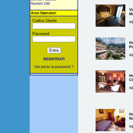
Numeri Utili
Vi
Area Operatori
Ma
Codice Utente
ag
Password
Ho
Po
ag
REGISTRATI
Hai perso la password ?
Ho
Ci
ag
Ho
Na
ag