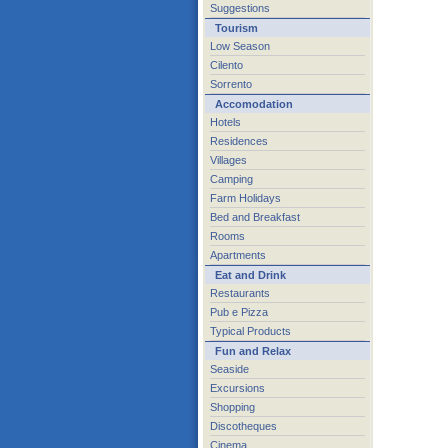
Suggestions
Tourism
Low Season
Cilento
Sorrento
Accomodation
Hotels
Residences
Villages
Camping
Farm Holidays
Bed and Breakfast
Rooms
Apartments
Eat and Drink
Restaurants
Pub e Pizza
Typical Products
Fun and Relax
Seaside
Excursions
Shopping
Discotheques
Cinema