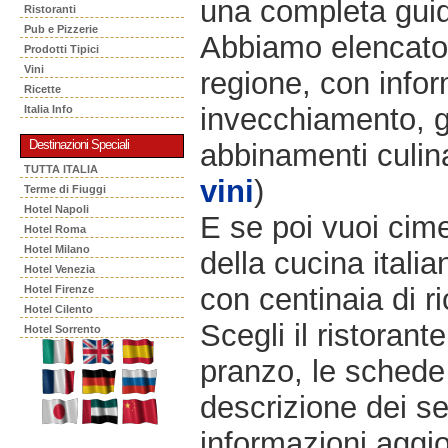
una completa gui
Ristoranti
Pub e Pizzerie
Abbiamo elencato pe
Prodotti Tipici
Vini
regione, con infor
Ricette
invecchiamento, gr
Italia Info
Destinazioni Speciali
abbinamenti culina
TUTTA ITALIA
vini
)
Terme di Fiuggi
Hotel Napoli
E se poi vuoi cime
Hotel Roma
Hotel Milano
della cucina itali
Hotel Venezia
con centinaia di r
Hotel Firenze
Hotel Cilento
Scegli il ristorant
Hotel Sorrento
pranzo, le schede 
descrizione dei se
informazioni aggio