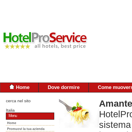
Home
Dove dormire
Come muovers
cerca nel sito
Amante 
Italia
HotelPro
Menu
sistema
Home
Promuovi la tua azienda