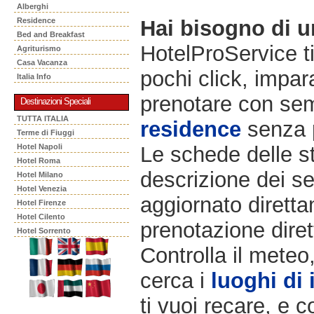
Alberghi
Residence
Hai bisogno di 
Bed and Breakfast
HotelProService t
Agriturismo
Casa Vacanza
pochi click, impara
Italia Info
prenotare con semp
Destinazioni Speciali
TUTTA ITALIA
residence
senza 
Terme di Fiuggi
Hotel Napoli
Le schede delle st
Hotel Roma
descrizione dei ser
Hotel Milano
Hotel Venezia
aggiornato diretta
Hotel Firenze
Hotel Cilento
prenotazione diret
Hotel Sorrento
Controlla il meteo
cerca i
luoghi di 
ti vuoi recare, e c