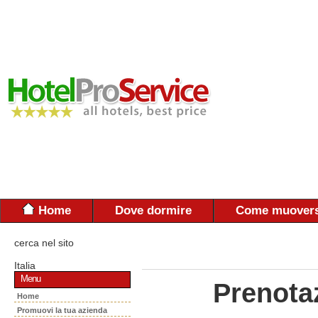
Home
Dove dormire
Come muovers
cerca nel sito
Italia
Menu
Prenota
Home
Promuovi la tua azienda