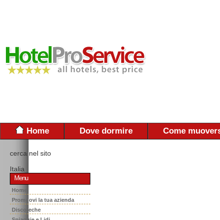
Home
Dove dormire
Come muovers
cerca nel sito
Italia
Menu
Home
Promuovi la tua azienda
Discoteche
Spiaggie e Lidi