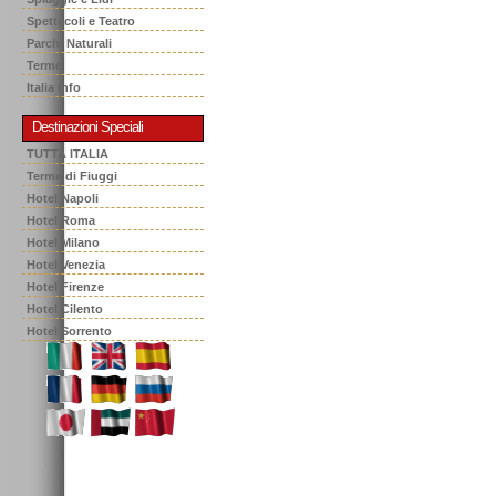
Spettacoli e Teatro
Parchi Naturali
Terme
Italia Info
Destinazioni Speciali
TUTTA ITALIA
Terme di Fiuggi
Hotel Napoli
Hotel Roma
Hotel Milano
Hotel Venezia
Hotel Firenze
Hotel Cilento
Hotel Sorrento