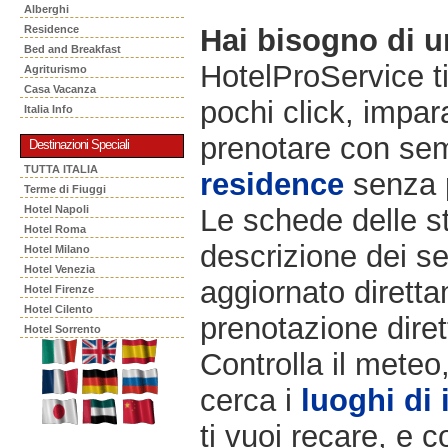
Alberghi
Residence
Hai bisogno di 
Bed and Breakfast
HotelProService t
Agriturismo
Casa Vacanza
pochi click, impara
Italia Info
prenotare con semp
Destinazioni Speciali
TUTTA ITALIA
residence
senza 
Terme di Fiuggi
Hotel Napoli
Le schede delle st
Hotel Roma
descrizione dei ser
Hotel Milano
Hotel Venezia
aggiornato diretta
Hotel Firenze
Hotel Cilento
prenotazione diret
Hotel Sorrento
Controlla il meteo
cerca i
luoghi di 
ti vuoi recare, e c