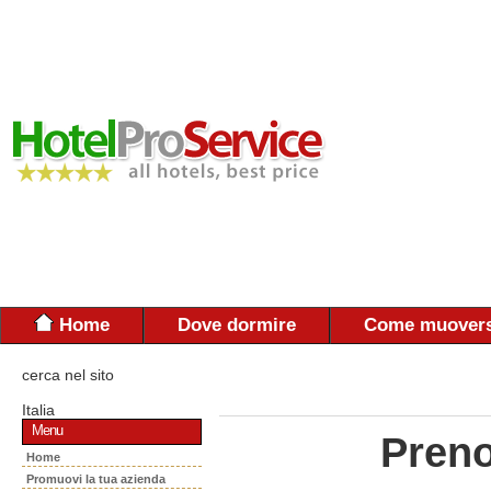
Home
Dove dormire
Come muovers
cerca nel sito
Italia
Menu
Preno
Home
Promuovi la tua azienda