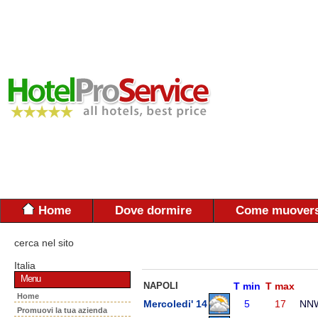
Home
Dove dormire
Come muovers
cerca nel sito
Italia
Menu
NAPOLI
T min
T max
Home
Mercoledi' 14
5
17
NN
Promuovi la tua azienda