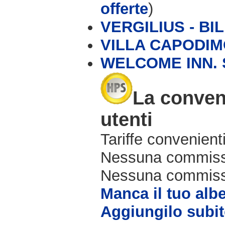
offerte
)
VERGILIUS - BIL
VILLA CAPODI
WELCOME INN. 
La conveni
utenti
Tariffe convenienti
Nessuna commissi
Nessuna commissio
Manca il tuo alb
Aggiungilo subit