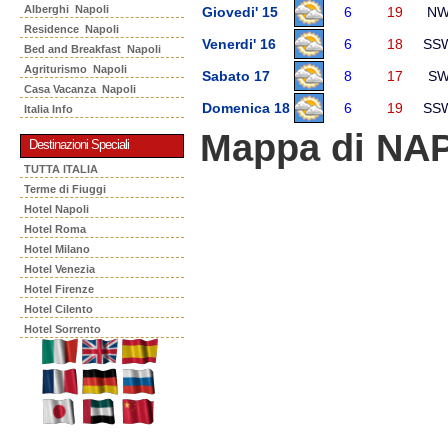
Alberghi Napoli
Giovedi' 15
6
19
N
Residence Napoli
Venerdi' 16
6
18
SS
Bed and Breakfast Napoli
Agriturismo Napoli
Sabato 17
8
17
S
Casa Vacanza Napoli
Domenica 18
6
19
SS
Italia Info
Mappa di NA
Destinazioni Speciali
TUTTA ITALIA
Terme di Fiuggi
Hotel Napoli
Hotel Roma
Hotel Milano
Hotel Venezia
Hotel Firenze
Hotel Cilento
Hotel Sorrento