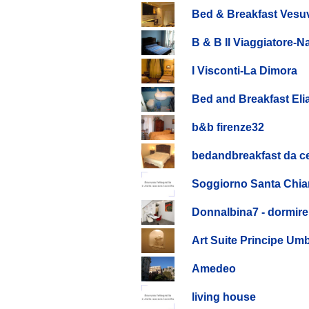
Bed & Breakfast Vesuv
B & B Il Viaggiatore-N
I Visconti-La Dimora
Bed and Breakfast Eli
b&b firenze32
bedandbreakfast da ce
Soggiorno Santa Chia
Donnalbina7 - dormire
Art Suite Principe Um
Amedeo
living house