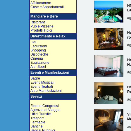
Affittacamere
H
Case e Appartamenti
L
Mangiare e Bere
ag
Ristoranti
Pub e Pizzerie
Prodotti Tipici
Ho
Divertimento e Relax
ro
Lidi
ag
Escursioni
Shopping
Discoteche
Cinema
Ho
Equitazione
Na
Altri Sport
ag
Eventi e Manifestazioni
Sagre
Eventi Musicali
Eventi Teatrali
Ho
Altre Manifestazioni
R
Servizi
ag
Fiere e Congressi
Agenzie di Viaggio
Uffici Turistici
Vi
Trasporti
Ma
Farmacie
Banche
ag
Servizi Pubblici