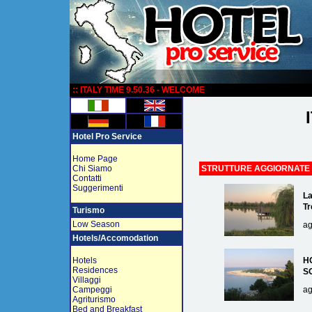
:
:: ITALY TIME 9.50.36 - WELCOME
Hotel Pro Service
Home Page
Chi Siamo
STRUTTURE AGGIORNATE
Contatti
Suggerimenti
La
Tr
Turismo
Low Season
ag
Hotels/Accomodation
Hotels
H
Residences
S
Villaggi
Campeggi
ag
Agriturismo
Bed and Breakfast