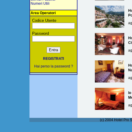
Numeri Utili
Ho
Area Operatori
Po
Codice Utente
ag
Password
Ho
Ci
ag
REGISTRATI
Ho
Hai perso la password ?
Na
ag
lo
M
ag
(c) 2004 Hotel Pro