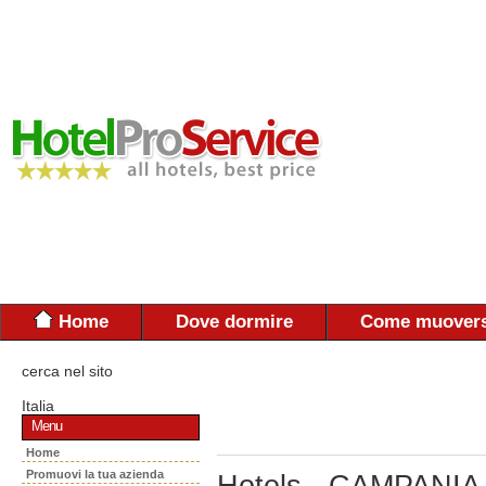
Home
Dove dormire
Come muovers
cerca nel sito
Italia
Menu
Home
Promuovi la tua azienda
Hotels - CAMPANIA