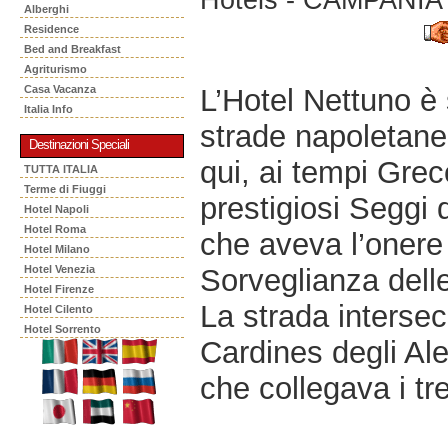
Alberghi
Residence
Bed and Breakfast
Agriturismo
L’Hotel Nettuno è 
Casa Vacanza
Italia Info
strade napoletane
Destinazioni Speciali
qui, ai tempi Grec
TUTTA ITALIA
Terme di Fiuggi
prestigiosi Seggi 
Hotel Napoli
Hotel Roma
che aveva l’onere 
Hotel Milano
Sorveglianza delle
Hotel Venezia
Hotel Firenze
La strada interse
Hotel Cilento
Hotel Sorrento
Cardines degli Al
che collegava i tr