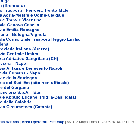
Adige
on (Brennero)
no Trasporti - Ferrovia Trento-Malè
ia Adria-Mestre e Udine-Cividale
vie Tranvie Vicentine
via Genova Casella
ovie Emilia Romagna
ana - Bologna/Vignola
da Consorziale Trasporti Reggio Emilia
dena
roviaria Italiana (Arezzo)
via Centrale Umbra
via Adriatico Sangritana (CH)
viana - Napoli
ia Alifana e Benevento Napoli
ovia Cumana - Napoli
vie della Sardegna
ie del Sud-Est (sito non ufficiale)
ie del Gargano
amviaria S.p.A. - Bari
vie Appulo Lucane (Puglia-Basilicata)
e della Calabria
via Circumetnea (Catania)
tua azienda
|
Area Operatori
|
Sitemap
| ©2012 Maya Labs PIVA 05041601211 - v7.