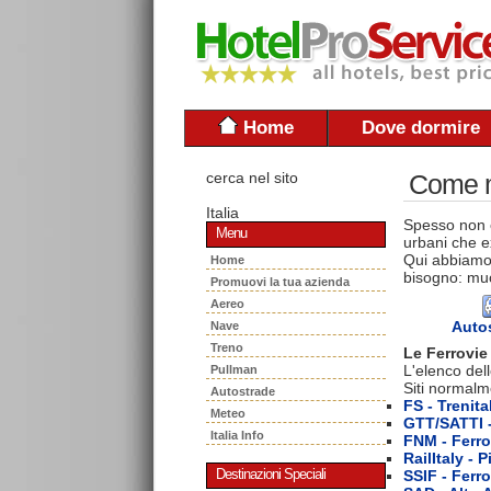
Home
Dove dormire
cerca nel sito
Come mu
Italia
Spesso non è
Menu
urbani che ex
Qui abbiamo 
Home
bisogno: muo
Promuovi la tua azienda
Aereo
Auto
Nave
Treno
Le Ferrovie 
L'elenco dell
Pullman
Siti normalm
Autostrade
FS - Trenita
Meteo
GTT/SATTI -
Italia Info
FNM - Ferro
RailItaly -
SSIF - Ferr
Destinazioni Speciali