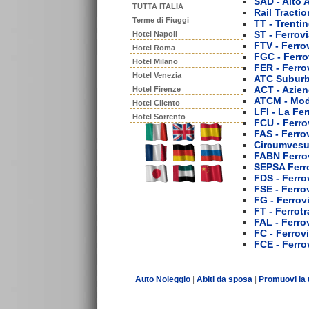
SAD - Alto 
TUTTA ITALIA
Rail Tracti
Terme di Fiuggi
TT - Trenti
ST - Ferrov
Hotel Napoli
FTV - Ferro
Hotel Roma
FGC - Ferro
Hotel Milano
FER - Ferr
Hotel Venezia
ATC Suburb
ACT - Azien
Hotel Firenze
ATCM - Mo
Hotel Cilento
LFI - La Fer
Hotel Sorrento
FCU - Ferro
FAS - Ferro
Circumvesu
FABN Ferrov
SEPSA Ferr
FDS - Ferro
FSE - Ferrov
FG - Ferrov
FT - Ferrotr
FAL - Ferro
FC - Ferrovi
FCE - Ferro
Auto Noleggio
|
Abiti da sposa
|
Promuovi la 