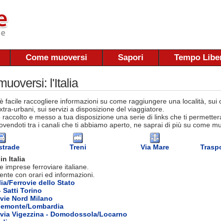
Come muoversi
Sapori
Tempo Libe
oversi: l'Italia
 facile raccogliere informazioni su come raggiungere una località, sui co
tra-urbani, sui servizi a disposizione del viaggiatore.
raccolto e messo a tua disposizione una serie di links che ti permettera
vendoti tra i canali che ti abbiamo aperto, ne saprai di più su come muov
strade
Treni
Via Mare
Traspo
in Italia
e imprese ferroviare italiane.
ente con orari ed informazioni.
lia/Ferrovie dello Stato
 Satti Torino
vie Nord Milano
 Piemonte/Lombardia
ovia Vigezzina - Domodossola/Locarno