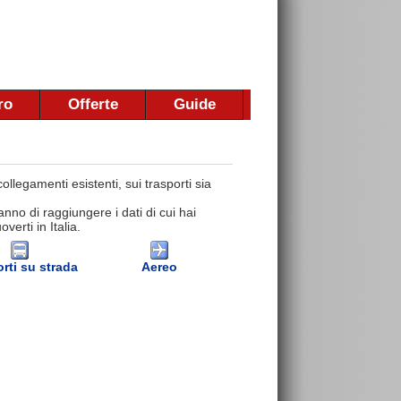
ro
Offerte
Guide
llegamenti esistenti, sui trasporti sia
nno di raggiungere i dati di cui hai
erti in Italia.
rti su strada
Aereo