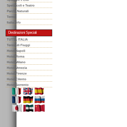
Spettacoli e Teatro
Parchi Naturali
Terme
Italia Info
Destinazioni Speciali
TUTTA ITALIA
Terme di Fiuggi
Hotel Napoli
Hotel Roma
Hotel Milano
Hotel Venezia
Hotel Firenze
Hotel Cilento
Hotel Sorrento