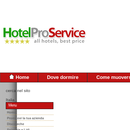
Home
Dove dormire
Come muovers
cerca nel sito
Italia
Menu
Home
Promuovi la tua azienda
Discoteche
Spiaggie e Lidi