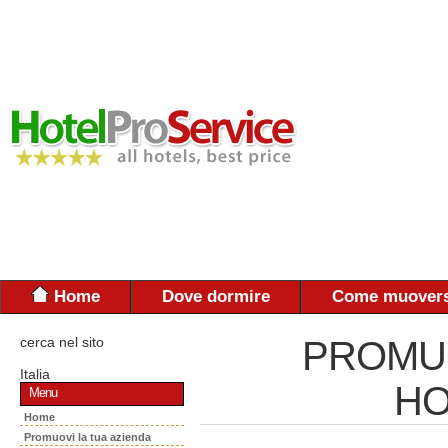
Home
Dove dormire
Come muovers
cerca nel sito
PROMUO
Italia
HO
Menu
Home
Promuovi la tua azienda