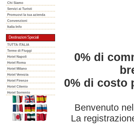
Chi Siamo
Servizi ai Turisti
Promuovi la tua azienda
Convenzioni
Italia Info
Destinazioni Speciali
TUTTA ITALIA
Terme di Fiuggi
0% di comm
Hotel Napoli
Hotel Roma
br
Hotel Milano
Hotel Venezia
0% di costo p
Hotel Firenze
Hotel Cilento
Hotel Sorrento
Benvenuto nell
La registrazione