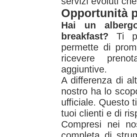
servizi evoluti ch
Opportunità p
Hai un alberg
breakfast?
Ti po
permette di promu
ricevere preno
aggiuntive.
A differenza di alt
nostro ha lo scop
ufficiale. Questo 
tuoi clienti e di r
Compresi nei nost
completa di strum