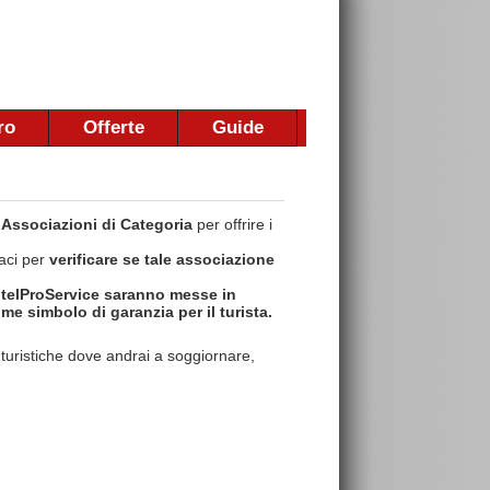
ro
Offerte
Guide
i
Associazioni di Categoria
per offrire i
taci per
verificare se tale associazione
otelProService saranno messe in
me simbolo di garanzia per il turista.
e turistiche dove andrai a soggiornare,