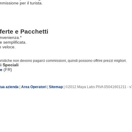
issione per il turista.
ferte e Pacchetti
nvenienza.*
e semplificata.
 veloce.
turistiche non devono pagarci commissioni, quindi possono offrire prezzi migliori.
i Speciali
te
(FR)
tua azienda
|
Area Operatori
|
Sitemap
| ©2012 Maya Labs PIVA 05041601211 - v7.