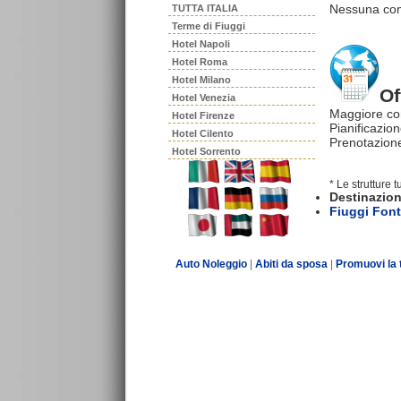
Nessuna comm
TUTTA ITALIA
Terme di Fiuggi
Hotel Napoli
Hotel Roma
Hotel Milano
Of
Hotel Venezia
Maggiore co
Hotel Firenze
Pianificazion
Hotel Cilento
Prenotazione
Hotel Sorrento
* Le strutture 
Destinazion
Fiuggi Fon
Auto Noleggio
|
Abiti da sposa
|
Promuovi la 