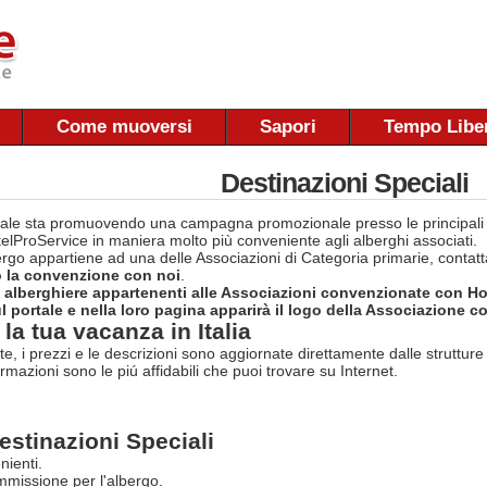
Come muoversi
Sapori
Tempo Libe
Destinazioni Speciali
rtale sta promuovendo una campagna promozionale presso le principal
otelProService in maniera molto più conveniente agli alberghi associati.
bergo appartiene ad una delle Associazioni di Categoria primarie, contat
o la convenzione con noi
.
e alberghiere appartenenti alle Associazioni convenzionate con H
 portale e nella loro pagina apparirà il logo della Associazione co
la tua vacanza in Italia
rte, i prezzi e le descrizioni sono aggiornate direttamente dalle struttur
ormazioni sono le piú affidabili che puoi trovare su Internet.
estinazioni Speciali
nienti.
missione per l'albergo.