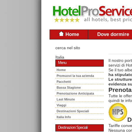
Home
Dove dormire
cerca nel sito
Italia
Il nostro po
Menu
servizi di H
Se il tuo al
Home
ha stipulat
Promuovi la tua azienda
Le struttur
Pacchetti
evidenza sul
Bassa Stagione
Prenota 
Prenotazione Anticipata
Tutte le offe
Last Minute
quindi le inf
Viaggi
Destinazioni Speciali
Italia Info
D
Tariffe conve
Destinazioni Speciali
Nessuna com