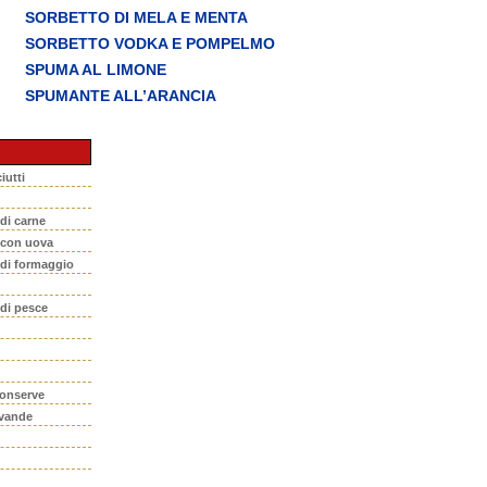
SORBETTO DI MELA E MENTA
SORBETTO VODKA E POMPELMO
SPUMA AL LIMONE
SPUMANTE ALL’ARANCIA
iutti
 di carne
i con uova
 di formaggio
 di pesce
conserve
evande