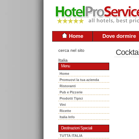
Home
Dove dormire
cerca nel sito
Cockta
Italia
Menu
Home
Promuovi la tua azienda
Ristoranti
Pub e Pizzerie
Prodotti Tipici
Vini
Ricette
Italia Info
Destinazioni Speciali
TUTTA ITALIA