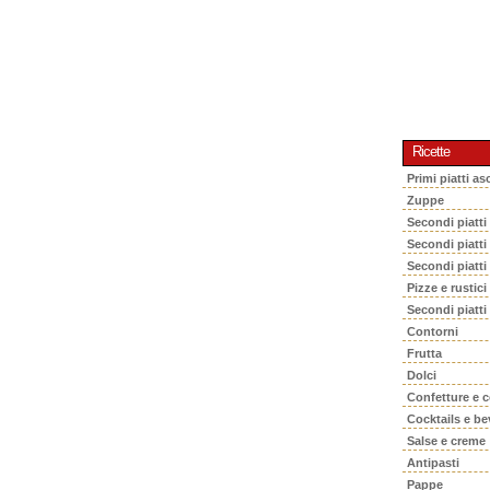
Ricette
Primi piatti asc
Zuppe
Secondi piatti
Secondi piatt
Secondi piatti
Pizze e rustici
Secondi piatti
Contorni
Frutta
Dolci
Confetture e 
Cocktails e b
Salse e creme
Antipasti
Pappe