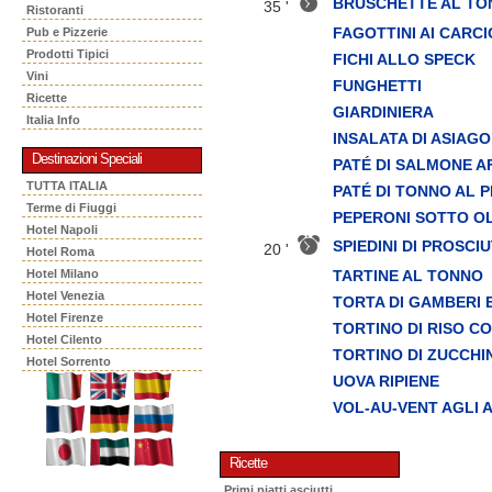
BRUSCHETTE AL TO
35 '
Ristoranti
FAGOTTINI AI CARCI
Pub e Pizzerie
Prodotti Tipici
FICHI ALLO SPECK
Vini
FUNGHETTI
Ricette
GIARDINIERA
Italia Info
INSALATA DI ASIAGO
Destinazioni Speciali
PATÉ DI SALMONE 
TUTTA ITALIA
PATÉ DI TONNO AL 
Terme di Fiuggi
PEPERONI SOTTO OL
Hotel Napoli
SPIEDINI DI PROSC
20 '
Hotel Roma
TARTINE AL TONNO
Hotel Milano
Hotel Venezia
TORTA DI GAMBERI 
Hotel Firenze
TORTINO DI RISO C
Hotel Cilento
TORTINO DI ZUCCHI
Hotel Sorrento
UOVA RIPIENE
VOL-AU-VENT AGLI 
Ricette
Primi piatti asciutti