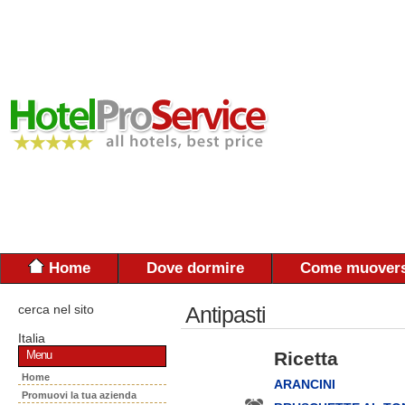
Home
Dove dormire
Come muovers
cerca nel sito
Antipasti
Italia
Ricetta
Menu
Home
ARANCINI
Promuovi la tua azienda