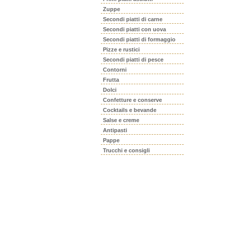
Zuppe
Secondi piatti di carne
Secondi piatti con uova
Secondi piatti di formaggio
Pizze e rustici
Secondi piatti di pesce
Contorni
Frutta
Dolci
Confetture e conserve
Cocktails e bevande
Salse e creme
Antipasti
Pappe
Trucchi e consigli