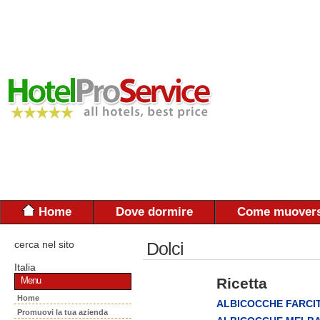
Home
Dove dormire
Come muovers
cerca nel sito
Dolci
Italia
Ricetta
Menu
Home
ALBICOCCHE FARCI
Promuovi la tua azienda