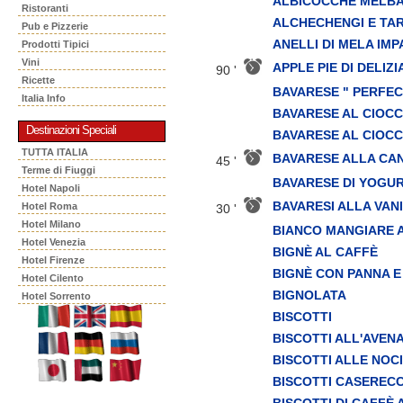
ALBICOCCHE MELB
Ristoranti
ALCHECHENGI E TA
Pub e Pizzerie
ANELLI DI MELA IMP
Prodotti Tipici
Vini
APPLE PIE DI DELIZI
90 '
Ricette
BAVARESE " PERFEC
Italia Info
BAVARESE AL CIOC
Destinazioni Speciali
BAVARESE AL CIOC
TUTTA ITALIA
BAVARESE ALLA CA
45 '
Terme di Fiuggi
BAVARESE DI YOGU
Hotel Napoli
BAVARESI ALLA VAN
Hotel Roma
30 '
Hotel Milano
BIANCO MANGIARE 
Hotel Venezia
BIGNÈ AL CAFFÈ
Hotel Firenze
BIGNÈ CON PANNA 
Hotel Cilento
BIGNOLATA
Hotel Sorrento
BISCOTTI
BISCOTTI ALL'AVEN
BISCOTTI ALLE NOC
BISCOTTI CASERECC
BISCOTTI DI CAFFÈ