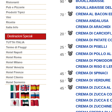
BOUILLABAISSE
90 '
Ristoranti
BOUILLABAISSE DEL
Pub e Pizzerie
Prodotti Tipici
CREMA AL BACON ED
70 '
Vini
CREMA ANDALUSA
Ricette
CREMA DI ARACHIDI
Italia Info
CREMA DI CARCIOFI
20 '
Destinazioni Speciali
CREMA DI PATATE C
TUTTA ITALIA
CREMA DI PISELLI
25 '
Terme di Fiuggi
Hotel Napoli
CREMA DI POLLO AL
45 '
Hotel Roma
CREMA DI POMODO
Hotel Milano
CREMA DI RISO E LE
Hotel Venezia
Hotel Firenze
CREMA DI SPINACI
45 '
Hotel Cilento
CREMA DI VERDURE
50 '
Hotel Sorrento
CREMA DI ZUCCA AL
45 '
CREMA DI ZUCCA CO
CREMA DI ZUCCA E 
CREMA DI ZUCCHINE