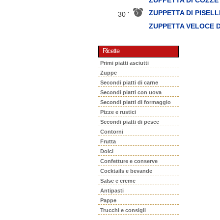
ZUPPETTA DI PISELL
30 '
ZUPPETTA VELOCE D
Ricette
Primi piatti asciutti
Zuppe
Secondi piatti di carne
Secondi piatti con uova
Secondi piatti di formaggio
Pizze e rustici
Secondi piatti di pesce
Contorni
Frutta
Dolci
Confetture e conserve
Cocktails e bevande
Salse e creme
Antipasti
Pappe
Trucchi e consigli