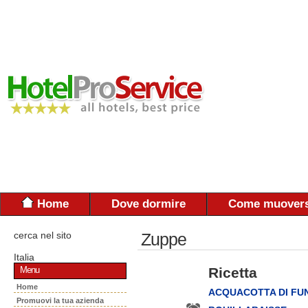
Home
Dove dormire
Come muovers
cerca nel sito
Zuppe
Italia
Ricetta
Menu
Home
ACQUACOTTA DI FU
Promuovi la tua azienda