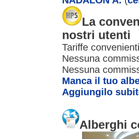
NADALON A.
(
ce
La conven
nostri utenti
Tariffe convenienti
Nessuna commissi
Nessuna commissio
Manca il tuo alb
Aggiungilo subit
Alberghi c