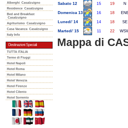
Alberghi Casalzuigno
Sabato 12
15
19
N
Residence Casalzuigno
Domenica 13
16
18
EN
Bed and Breakfast
Casalzuigno
Lunedi' 14
14
18
SE
Agriturismo Casalzuigno
Casa Vacanza Casalzuigno
Martedi' 15
11
22
WS
Italy Info
Mappa di C
Destinazioni Speciali
TUTTA ITALIA
Terme di Fiuggi
Hotel Napoli
Hotel Roma
Hotel Milano
Hotel Venezia
Hotel Firenze
Hotel Cilento
Hotel Sorrento