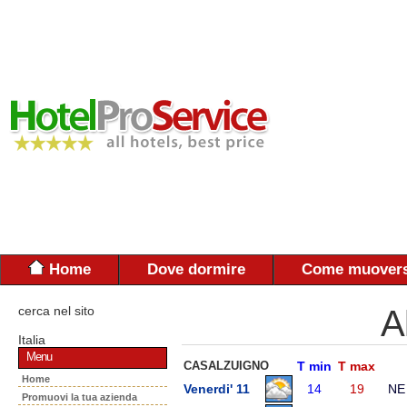
Home
Dove dormire
Come muovers
cerca nel sito
A
Italia
Menu
CASALZUIGNO
T min
T max
Home
Venerdi' 11
14
19
NE
Promuovi la tua azienda