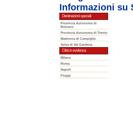
Informazioni s
Destinazioni speciali
Provincia Autonoma di
Bolzano
Provincia Autonoma di Trento
Madonna di Campiglio
Selva di Val Gardena
Città in evidenza.
Milano
Roma
Napoli
Fiuggi