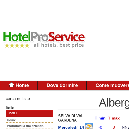
Home
Dove dormire
Come muovers
cerca nel sito
Alberg
Italia
Menu
SELVA DI VAL
T min
T max
GARDENA
Home
Promuovi la tua azienda
Mercoledi' 14
-0
8
NN