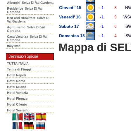
Alberghi Selva Di Val Gardena
Giovedi' 15
-1
8
N
Residence Selva Di Val
Gardena
Venerdi' 16
-1
9
WS
Bed and Breakfast Selva Di
Val Gardena
Sabato 17
-1
6
S
Agriturismo Selva Di Val
Gardena
Domenica 18
-1
4
S
Casa Vacanza Selva Di Val
Gardena
Mappa di SE
Italy Info
Destinazioni Speciali
TUTTA ITALIA
Terme di Fiuggi
Hotel Napoli
Hotel Roma
Hotel Milano
Hotel Venezia
Hotel Firenze
Hotel Cilento
Hotel Sorrento