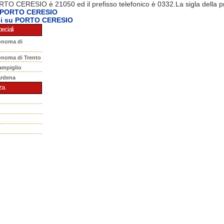
RTO CERESIO è 21050 ed il prefisso telefonico è 0332.La sigla della p
a PORTO CERESIO
ni su PORTO CERESIO
eciali
onoma di
onoma di Trento
ampiglio
ardena
za.