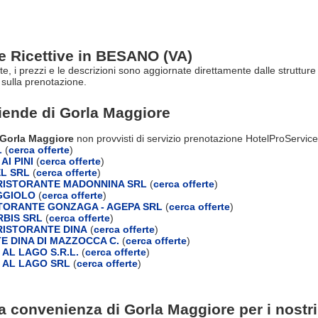
re Ricettive in BESANO (VA)
rte, i prezzi e le descrizioni sono aggiornate direttamente dalle struttu
sulla prenotazione.
ziende di
Gorla Maggiore
 Gorla Maggiore
non provvisti di servizio prenotazione HotelProService
L
(
cerca offerte
)
AI PINI
(
cerca offerte
)
L SRL
(
cerca offerte
)
RISTORANTE MADONNINA SRL
(
cerca offerte
)
GGIOLO
(
cerca offerte
)
TORANTE GONZAGA - AGEPA SRL
(
cerca offerte
)
BIS SRL
(
cerca offerte
)
ISTORANTE DINA
(
cerca offerte
)
E DINA DI MAZZOCCA C.
(
cerca offerte
)
AL LAGO S.R.L.
(
cerca offerte
)
 AL LAGO SRL
(
cerca offerte
)
a convenienza di Gorla Maggiore per i nostri