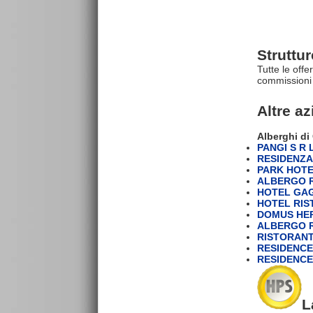
Struttu
Tutte le offe
commissioni 
Altre a
Alberghi di
PANGI S R 
RESIDENZA 
PARK HOTE
ALBERGO 
HOTEL GA
HOTEL RIS
DOMUS HER
ALBERGO R
RISTORANT
RESIDENCE 
RESIDENCE
L