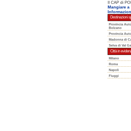
Il CAP di PO
Mangiare 
Informazio
Destinazioni sp
Provincia Aut
Bolzano
Provincia Aut
Madonna di C
Selva di Val G
Città in eviden
Milano
Roma
Napoli
Fiuggi