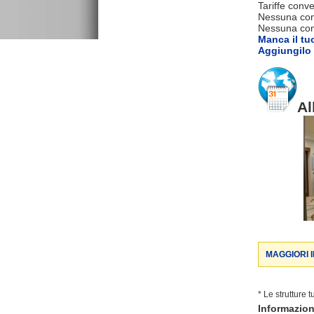
Tariffe conve
Nessuna com
Nessuna comm
Manca il tu
Aggiungilo 
Al
MAGGIORI 
* Le strutture 
Informazio