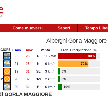
Come muoversi
Sapori
Tempo Libe
Alberghi Gorla Maggiore
GGIORE
T min
T max
Vento
Prob. Precipitazione [%]
9
22
26
N
11 km/h
90%
21
25
N
6 km/h
72%
19
31
SE
3 km/h
5%
12
20
32
NW
2 km/h
5%
20
32
E
6 km/h
10%
di GORLA MAGGIORE