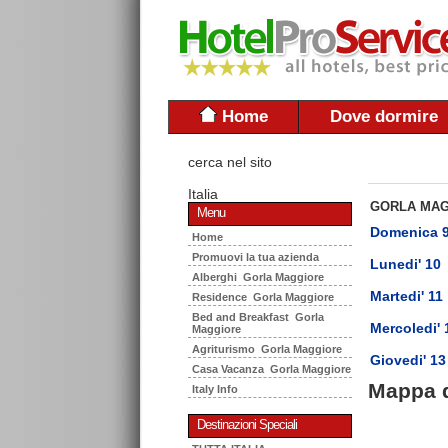
Home
Dove dormire
cerca nel sito
Italia
GORLA MA
Menu
Domenica 
Home
Promuovi la tua azienda
Lunedi' 10
Alberghi Gorla Maggiore
Martedi' 11
Residence Gorla Maggiore
Bed and Breakfast Gorla
Mercoledi' 
Maggiore
Agriturismo Gorla Maggiore
Giovedi' 13
Casa Vacanza Gorla Maggiore
Mappa 
Italy Info
Destinazioni Speciali