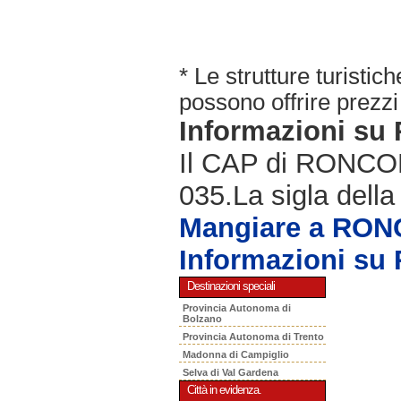
* Le strutture turisti
possono offrire prezzi 
Informazioni s
Il CAP di RONCOLA
035.La sigla della
Mangiare a RO
Informazioni s
Destinazioni speciali
Provincia Autonoma di
Bolzano
Provincia Autonoma di Trento
Madonna di Campiglio
Selva di Val Gardena
Città in evidenza.