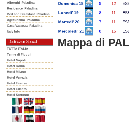
Alberghi Paladina
Domenica 18
9
12
ES
Residence Paladina
Lunedi' 19
8
11
ES
Bed and Breakfast Paladina
Agriturismo Paladina
Martedi' 20
7
11
ES
Casa Vacanza Paladina
Mercoledi' 21
8
15
ES
Italy Info
Mappa di PA
Destinazioni Speciali
TUTTA ITALIA
Terme di Fiuggi
Hotel Napoli
Hotel Roma
Hotel Milano
Hotel Venezia
Hotel Firenze
Hotel Cilento
Hotel Sorrento