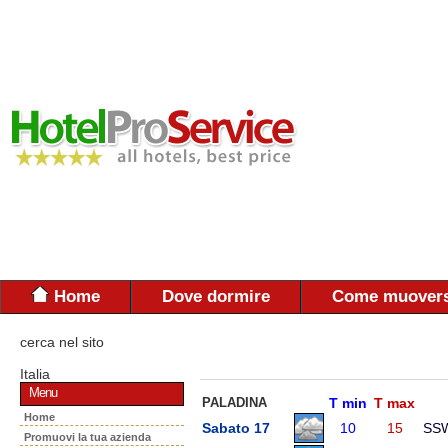
Home
Dove dormire
Come muovers
cerca nel sito
Italia
Menu
PALADINA
T min
T max
Home
Sabato 17
10
15
SS
Promuovi la tua azienda