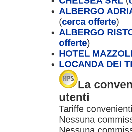
CHELSEA SRL
(
ALBERGO ADRIA
(
cerca offerte
)
ALBERGO RISTO
offerte
)
HOTEL MAZZOL
LOCANDA DEI T
La conveni
utenti
Tariffe convenienti
Nessuna commissi
Nessuna commissio