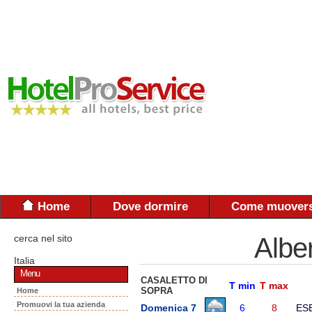
Home
Dove dormire
Come muovers
cerca nel sito
Albe
Italia
Menu
CASALETTO DI
T min
T max
SOPRA
Home
Promuovi la tua azienda
Domenica 7
6
8
ES