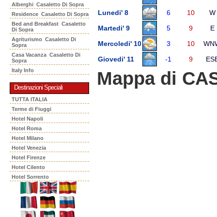
Alberghi Casaletto Di Sopra
Lunedi' 8
6
10
W
Residence Casaletto Di Sopra
Bed and Breakfast Casaletto
Martedi' 9
5
9
E
Di Sopra
Agriturismo Casaletto Di
Mercoledi' 10
3
10
WN
Sopra
Casa Vacanza Casaletto Di
Giovedi' 11
-1
9
ES
Sopra
Italy Info
Mappa di CA
Destinazioni Speciali
TUTTA ITALIA
Terme di Fiuggi
Hotel Napoli
Hotel Roma
Hotel Milano
Hotel Venezia
Hotel Firenze
Hotel Cilento
Hotel Sorrento