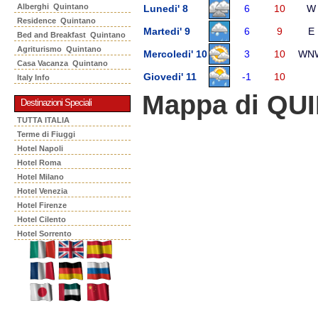
Alberghi Quintano
Lunedi' 8
6
10
W
Residence Quintano
Martedi' 9
6
9
E
Bed and Breakfast Quintano
Agriturismo Quintano
Mercoledi' 10
3
10
WN
Casa Vacanza Quintano
Giovedi' 11
-1
10
Italy Info
Mappa di QU
Destinazioni Speciali
TUTTA ITALIA
Terme di Fiuggi
Hotel Napoli
Hotel Roma
Hotel Milano
Hotel Venezia
Hotel Firenze
Hotel Cilento
Hotel Sorrento