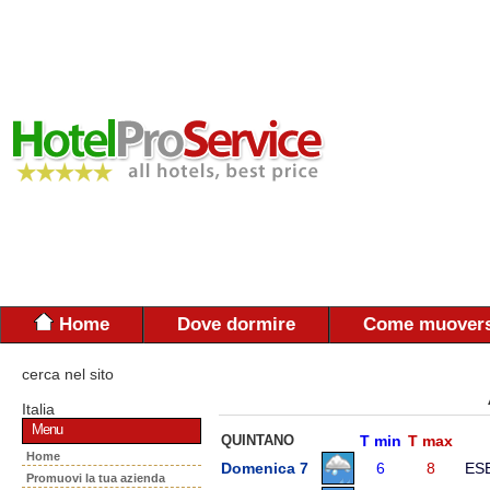
Home
Dove dormire
Come muovers
cerca nel sito
Italia
Menu
QUINTANO
T min
T max
Home
Domenica 7
6
8
ES
Promuovi la tua azienda