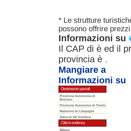
* Le strutture turisti
possono offrire prezzi 
Informazioni su
Il CAP di è ed il p
provincia è .
Mangiare a
Informazioni su
Destinazioni speciali
Provincia Autonoma di
Bolzano
Provincia Autonoma di Trento
Madonna di Campiglio
Selva di Val Gardena
Città in evidenza.
Milano