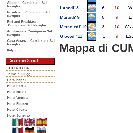
Alberghi Cumignano Sul
Naviglio
Lunedi' 8
6
10
W
Residence Cumignano Sul
Naviglio
Martedi' 9
5
9
E
Bed and Breakfast
Cumignano Sul Naviglio
Mercoledi' 10
3
10
WN
Agriturismo Cumignano Sul
Naviglio
Giovedi' 11
-1
9
ES
Casa Vacanza Cumignano Sul
Mappa di CU
Naviglio
Italy Info
Destinazioni Speciali
TUTTA ITALIA
Terme di Fiuggi
Hotel Napoli
Hotel Roma
Hotel Milano
Hotel Venezia
Hotel Firenze
Hotel Cilento
Hotel Sorrento