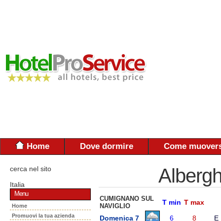
Home
Dove dormire
Come muovers
cerca nel sito
Albergh
Italia
Menu
CUMIGNANO SUL
T min
T max
NAVIGLIO
Home
Promuovi la tua azienda
Domenica 7
6
8
E