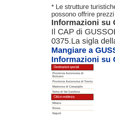
* Le strutture turisti
possono offrire prezzi 
Informazioni s
Il CAP di GUSSOLA
0375.La sigla dell
Mangiare a GU
Informazioni s
Destinazioni speciali
Provincia Autonoma di
Bolzano
Provincia Autonoma di Trento
Madonna di Campiglio
Selva di Val Gardena
Città in evidenza.
Milano
Roma
Napoli