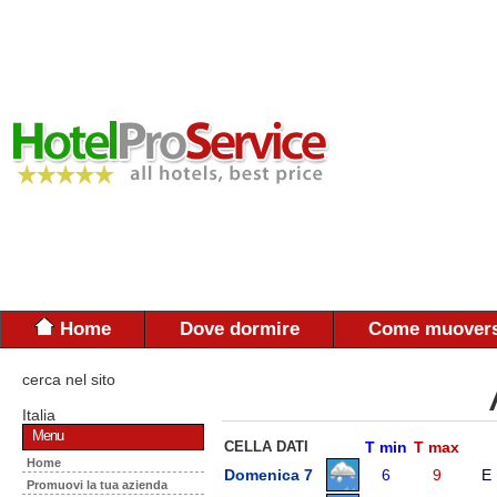
Home
Dove dormire
Come muovers
cerca nel sito
Italia
Menu
CELLA DATI
T min
T max
Home
Domenica 7
6
9
E
Promuovi la tua azienda