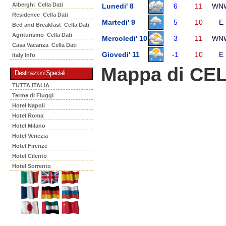
Alberghi Cella Dati
Lunedi' 8
6
11
WN
Residence Cella Dati
Martedi' 9
5
10
E
Bed and Breakfast Cella Dati
Agriturismo Cella Dati
Mercoledi' 10
3
11
WN
Casa Vacanza Cella Dati
Giovedi' 11
-1
10
E
Italy Info
Mappa di CE
Destinazioni Speciali
TUTTA ITALIA
Terme di Fiuggi
Hotel Napoli
Hotel Roma
Hotel Milano
Hotel Venezia
Hotel Firenze
Hotel Cilento
Hotel Sorrento