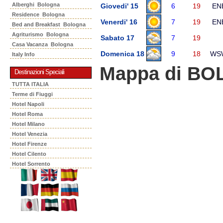
Alberghi Bologna
Giovedi' 15
6
19
EN
Residence Bologna
Venerdi' 16
7
19
EN
Bed and Breakfast Bologna
Agriturismo Bologna
Sabato 17
7
19
Casa Vacanza Bologna
Domenica 18
9
18
WS
Italy Info
Mappa di B
Destinazioni Speciali
TUTTA ITALIA
Terme di Fiuggi
Hotel Napoli
Hotel Roma
Hotel Milano
Hotel Venezia
Hotel Firenze
Hotel Cilento
Hotel Sorrento