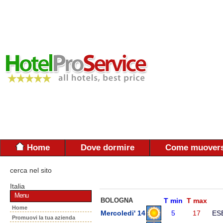
Home
Dove dormire
Come muovers
cerca nel sito
Italia
Menu
BOLOGNA
T min
T max
Home
Mercoledi' 14
5
17
ES
Promuovi la tua azienda