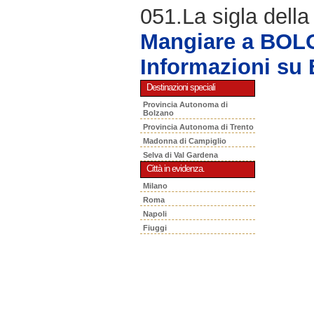
051.La sigla della
Mangiare a BO
Informazioni s
Destinazioni speciali
Provincia Autonoma di
Bolzano
Provincia Autonoma di Trento
Madonna di Campiglio
Selva di Val Gardena
Città in evidenza.
Milano
Roma
Napoli
Fiuggi