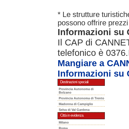
* Le strutture turisti
possono offrire prezzi 
Informazioni s
Il CAP di CANNET
telefonico è 0376.
Mangiare a CA
Informazioni s
Destinazioni speciali
Provincia Autonoma di
Bolzano
Provincia Autonoma di Trento
Madonna di Campiglio
Selva di Val Gardena
Città in evidenza.
Milano
Roma