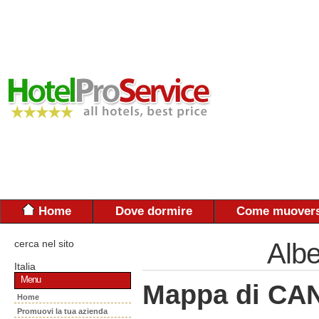
Home
Dove dormire
Come muovers
cerca nel sito
Albe
Italia
Menu
Mappa di C
Home
Promuovi la tua azienda