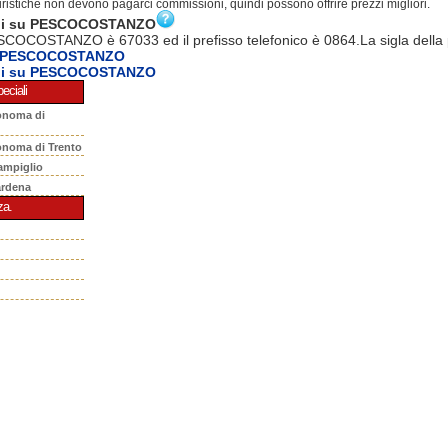
turistiche non devono pagarci commissioni, quindi possono offrire prezzi migliori.
oni su PESCOCOSTANZO
SCOCOSTANZO è 67033 ed il prefisso telefonico è 0864.La sigla della 
a PESCOCOSTANZO
oni su PESCOCOSTANZO
eciali
onoma di
onoma di Trento
ampiglio
ardena
za.