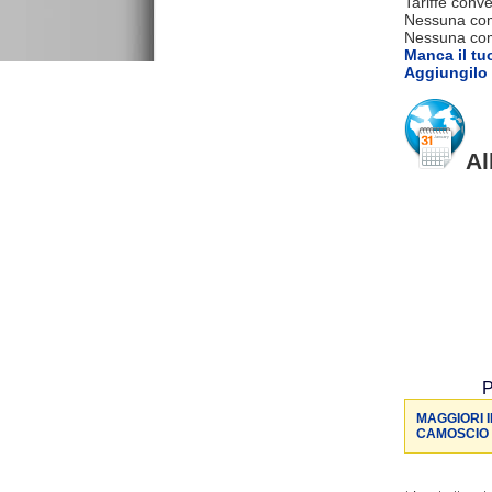
Tariffe conve
Nessuna com
Nessuna comm
Manca il tu
Aggiungilo 
Al
P
MAGGIORI I
CAMOSCIO