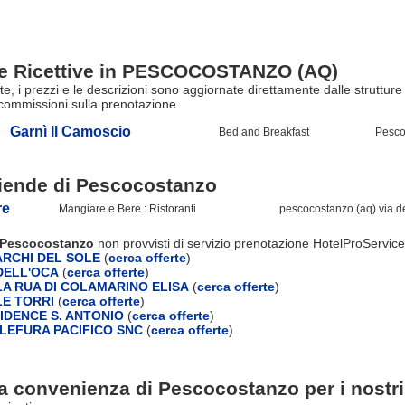
re Ricettive in PESCOCOSTANZO (AQ)
erte, i prezzi e le descrizioni sono aggiornate direttamente dalle stru
commissioni sulla prenotazione.
Garnì Il Camoscio
Bed and Breakfast
Pesco
ziende di
Pescocostanzo
re
Mangiare e Bere : Ristoranti
pescocostanzo (aq) via d
i Pescocostanzo
non provvisti di servizio prenotazione HotelProService
RCHI DEL SOLE
(
cerca offerte
)
DELL'OCA
(
cerca offerte
)
A RUA DI COLAMARINO ELISA
(
cerca offerte
)
E TORRI
(
cerca offerte
)
IDENCE S. ANTONIO
(
cerca offerte
)
LEFURA PACIFICO SNC
(
cerca offerte
)
a convenienza di Pescocostanzo per i nostri