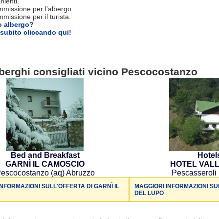
nienti.
missione per l'albergo.
issione per il turista.
o albergo?
subito cliccando qui!
berghi consigliati vicino Pescocostanzo
Bed and Breakfast
Hote
GARNÌ IL CAMOSCIO
HOTEL VALL
escocostanzo (aq) Abruzzo
Pescasseroli
NFORMAZIONI SULL'OFFERTA DI GARNÌ IL
MAGGIORI INFORMAZIONI SU
DEL LUPO