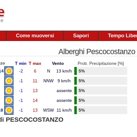
Come muoversi
Sapori
Tempo Libe
Alberghi Pescocostanzo
nzo
T min
T max
Vento
Prob. Precipitazione [%]
14
-2
6
N
13 km/h
5%
-1
11
NNW
9 km/h
5%
-1
13
assente
5%
-1
14
assente
5%
18
-1
13
WSW
11 km/h
5%
di PESCOCOSTANZO