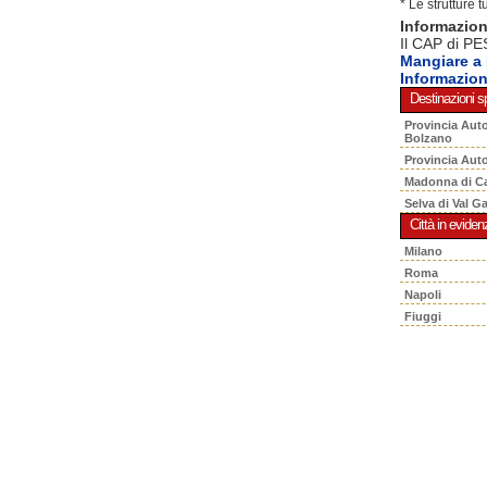
* Le strutture 
Informazi
Il CAP di PE
Mangiare 
Informazi
Destinazioni sp
Provincia Aut
Bolzano
Provincia Aut
Madonna di C
Selva di Val G
Città in eviden
Milano
Roma
Napoli
Fiuggi