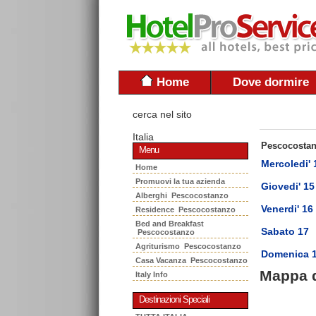
Home
Dove dormire
cerca nel sito
Italia
Pescocosta
Menu
Mercoledi' 
Home
Promuovi la tua azienda
Giovedi' 15
Alberghi Pescocostanzo
Venerdi' 16
Residence Pescocostanzo
Bed and Breakfast
Sabato 17
Pescocostanzo
Agriturismo Pescocostanzo
Domenica 
Casa Vacanza Pescocostanzo
Mappa 
Italy Info
Destinazioni Speciali