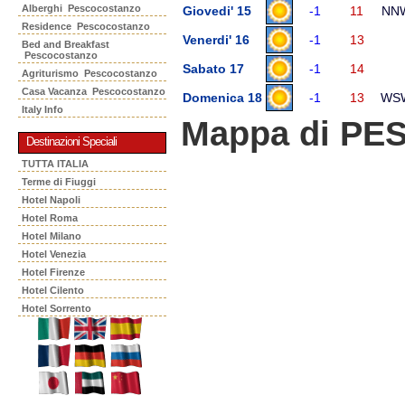
Alberghi Pescocostanzo
Giovedi' 15
-1
11
NN
Residence Pescocostanzo
Venerdi' 16
-1
13
Bed and Breakfast
Pescocostanzo
Sabato 17
-1
14
Agriturismo Pescocostanzo
Casa Vacanza Pescocostanzo
Domenica 18
-1
13
WS
Italy Info
Mappa di P
Destinazioni Speciali
TUTTA ITALIA
Terme di Fiuggi
Hotel Napoli
Hotel Roma
Hotel Milano
Hotel Venezia
Hotel Firenze
Hotel Cilento
Hotel Sorrento