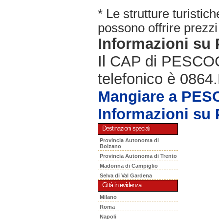
* Le strutture turisti
possono offrire prezzi 
Informazioni 
Il CAP di PESCOC
telefonico è 0864.
Mangiare a PE
Informazioni 
Destinazioni speciali
Provincia Autonoma di
Bolzano
Provincia Autonoma di Trento
Madonna di Campiglio
Selva di Val Gardena
Città in evidenza.
Milano
Roma
Napoli