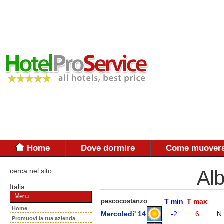
Home
Dove dormire
Come muovers
cerca nel sito
Al
Italia
Menu
pescocostanzo
T min
T max
Home
Mercoledi' 14
-2
6
N
Promuovi la tua azienda