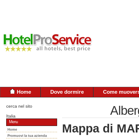
Home
Dove dormire
Come muovers
cerca nel sito
Alber
Italia
Menu
Mappa di MA
Home
Promuovi la tua azienda