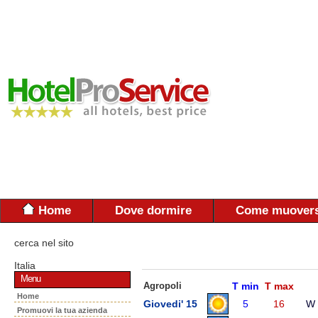
Home
Dove dormire
Come muovers
cerca nel sito
Italia
Menu
Agropoli
T min
T max
Home
Giovedi' 15
5
16
W
Promuovi la tua azienda