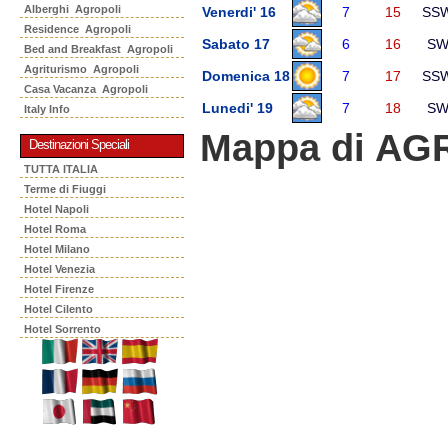
Alberghi Agropoli
Venerdi' 16
7
15
SS
Residence Agropoli
Sabato 17
6
16
S
Bed and Breakfast Agropoli
Agriturismo Agropoli
Domenica 18
7
17
SS
Casa Vacanza Agropoli
Lunedi' 19
7
18
S
Italy Info
Mappa di AG
Destinazioni Speciali
TUTTA ITALIA
Terme di Fiuggi
Hotel Napoli
Hotel Roma
Hotel Milano
Hotel Venezia
Hotel Firenze
Hotel Cilento
Hotel Sorrento