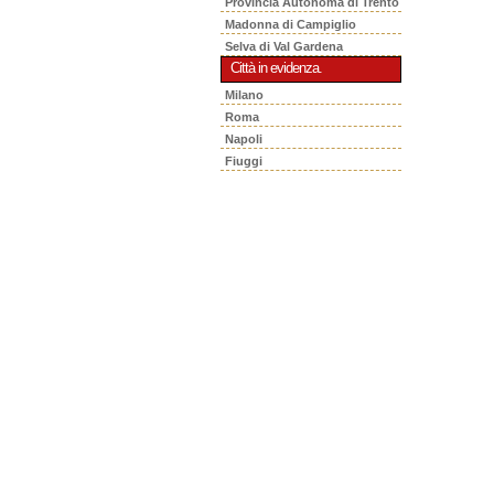
Provincia Autonoma di Trento
Madonna di Campiglio
Selva di Val Gardena
Città in evidenza.
Milano
Roma
Napoli
Fiuggi