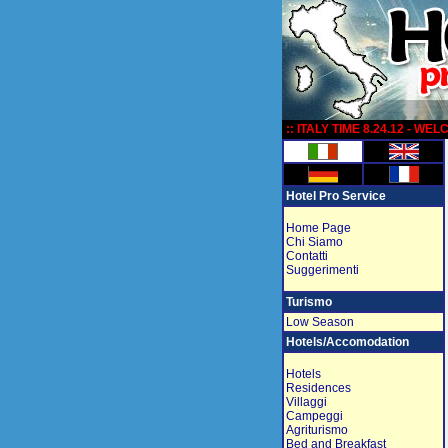
:
:: ITALY TIME 8.24.12 - WE
Hotel Pro Service
Home Page
Chi Siamo
Contatti
Suggerimenti
Turismo
Low Season
Hotels/Accomodation
Hotels
Residences
Villaggi
Campeggi
Agriturismo
Bed and Breakfast