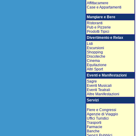
Affittacamere
Case e Appartamenti
Mangiare e Bere
Ristoranti
Pub e Pizzerie
Prodotti Tipici
Divertimento e Relax
Lidi
Escursioni
Shopping
Discoteche
Cinema
Equitazione
Altri Sport
Eventi e Manifestazioni
Sagre
Eventi Musicali
Eventi Teatrali
Altre Manifestazioni
Servizi
Fiere e Congressi
Agenzie di Viaggio
Uffici Turistici
Trasporti
Farmacie
Banche
Servizi Pubblici