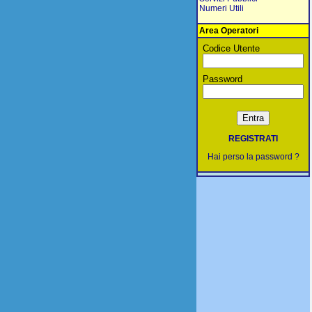
Numeri Utili
Area Operatori
Codice Utente
Password
REGISTRATI
Hai perso la password ?