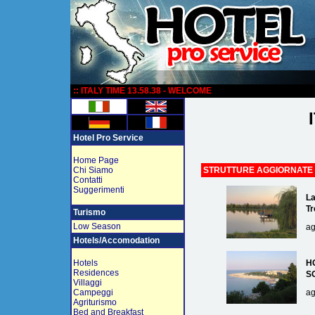
:
:: ITALY TIME 13.58.38 - WELCOME
Hotel Pro Service
Home Page
Chi Siamo
STRUTTURE AGGIORNATE
Contatti
Suggerimenti
La
Tr
Turismo
Low Season
ag
Hotels/Accomodation
Hotels
H
Residences
S
Villaggi
Campeggi
ag
Agriturismo
Bed and Breakfast