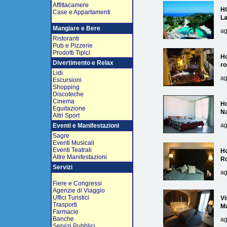
Affittacamere
H
Case e Appartamenti
L
Mangiare e Bere
ag
Ristoranti
Pub e Pizzerie
Prodotti Tipici
Ho
Divertimento e Relax
ro
Lidi
ag
Escursioni
Shopping
Discoteche
Cinema
Ho
Equitazione
Na
Altri Sport
ag
Eventi e Manifestazioni
Sagre
Eventi Musicali
Eventi Teatrali
Ho
Altre Manifestazioni
R
Servizi
ag
Fiere e Congressi
Agenzie di Viaggio
Uffici Turistici
Vi
Trasporti
Ma
Farmacie
Banche
ag
Servizi Pubblici