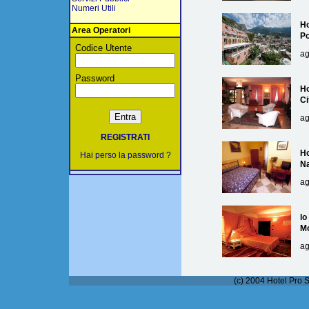
Numeri Utili
Ho
Area Operatori
Po
Codice Utente
ag
Password
Ho
Ci
ag
REGISTRATI
Ho
Hai perso la password ?
Na
ag
lo
M
ag
(c) 2004 Hotel Pro