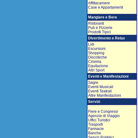
Affittacamere
Case e Appartamenti
Mangiare e Bere
Ristoranti
Pub e Pizzerie
Prodotti Tipici
Divertimento e Relax
Lidi
Escursioni
Shopping
Discoteche
Cinema
Equitazione
Altri Sport
Eventi e Manifestazioni
Sagre
Eventi Musicali
Eventi Teatrali
Altre Manifestazioni
Servizi
Fiere e Congressi
Agenzie di Viaggio
Uffici Turistici
Trasporti
Farmacie
Banche
Servizi Pubblici