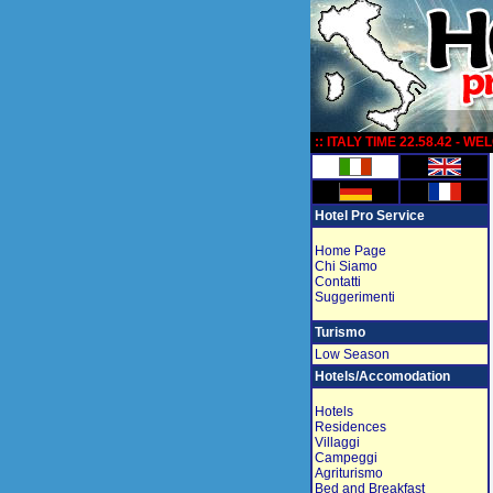
:
:: ITALY TIME 22.58.42 - W
Hotel Pro Service
Home Page
Chi Siamo
Contatti
Suggerimenti
Turismo
Low Season
Hotels/Accomodation
Hotels
Residences
Villaggi
Campeggi
Agriturismo
Bed and Breakfast