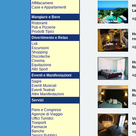
Affittacamere
H
Case e Appartamenti
L
Mangiare e Bere
ag
Ristoranti
Pub e Pizzerie
Prodotti Tipici
Ho
Divertimento e Relax
ro
Lidi
ag
Escursioni
Shopping
Discoteche
Cinema
Ho
Equitazione
Na
Altri Sport
ag
Eventi e Manifestazioni
Sagre
Eventi Musicali
Eventi Teatrali
Ho
Altre Manifestazioni
R
Servizi
ag
Fiere e Congressi
Agenzie di Viaggio
Uffici Turistici
Vi
Trasporti
Ma
Farmacie
Banche
ag
Servizi Pubblici