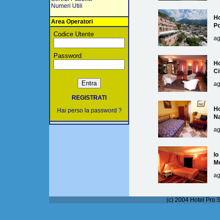
Numeri Utili
Ho
Area Operatori
Po
Codice Utente
ag
Password
Ho
Ci
ag
REGISTRATI
Ho
Hai perso la password ?
Na
ag
lo
M
ag
(c) 2004 Hotel Pro