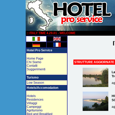
:
:: ITALY TIME 4.29.01 - WELCOME
Hotel Pro Service
Home Page
Chi Siamo
STRUTTURE AGGIORNATE
Contatti
Suggerimenti
La
Tr
Turismo
Low Season
ag
Hotels/Accomodation
Hotels
H
Residences
S
Villaggi
Campeggi
ag
Agriturismo
Bed and Breakfast