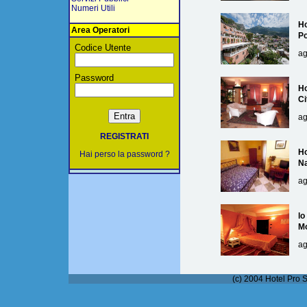
Numeri Utili
Ho
Area Operatori
Po
Codice Utente
ag
Password
Ho
Ci
ag
REGISTRATI
Ho
Hai perso la password ?
Na
ag
lo
M
ag
(c) 2004 Hotel Pro