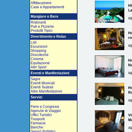
Affittacamere
H
Case e Appartamenti
L
Mangiare e Bere
ag
Ristoranti
Pub e Pizzerie
Prodotti Tipici
Ho
Divertimento e Relax
ro
Lidi
ag
Escursioni
Shopping
Discoteche
Cinema
Ho
Equitazione
Na
Altri Sport
ag
Eventi e Manifestazioni
Sagre
Eventi Musicali
Eventi Teatrali
Ho
Altre Manifestazioni
R
Servizi
ag
Fiere e Congressi
Agenzie di Viaggio
Uffici Turistici
Vi
Trasporti
Ma
Farmacie
Banche
ag
Servizi Pubblici