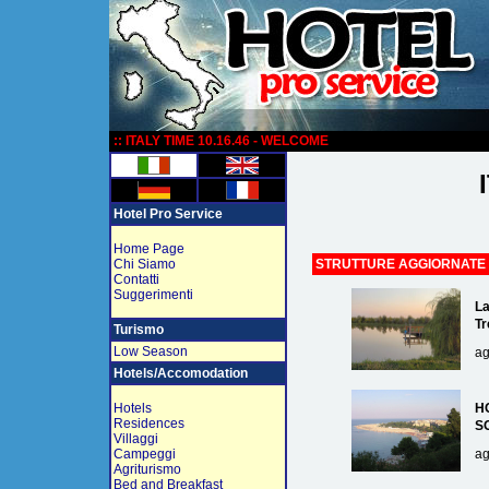
:
:: ITALY TIME 10.16.46 - WELCOME
Hotel Pro Service
Home Page
Chi Siamo
STRUTTURE AGGIORNATE
Contatti
Suggerimenti
La
Tr
Turismo
Low Season
ag
Hotels/Accomodation
Hotels
H
Residences
S
Villaggi
Campeggi
ag
Agriturismo
Bed and Breakfast