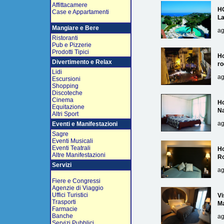
Affittacamere
H
Case e Appartamenti
L
Mangiare e Bere
ag
Ristoranti
Pub e Pizzerie
Prodotti Tipici
Ho
Divertimento e Relax
ro
Lidi
ag
Escursioni
Shopping
Discoteche
Cinema
Ho
Equitazione
Na
Altri Sport
ag
Eventi e Manifestazioni
Sagre
Eventi Musicali
Eventi Teatrali
Ho
Altre Manifestazioni
R
Servizi
ag
Fiere e Congressi
Agenzie di Viaggio
Uffici Turistici
Vi
Trasporti
Ma
Farmacie
Banche
ag
Servizi Pubblici