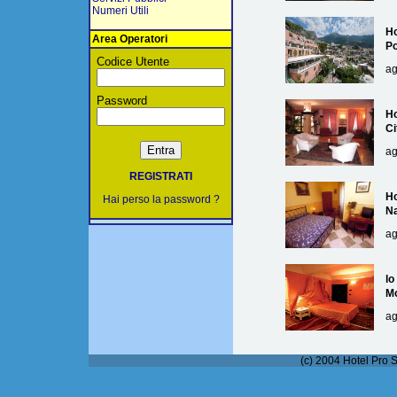
Numeri Utili
Ho
Area Operatori
Po
Codice Utente
ag
Password
Ho
Ci
ag
REGISTRATI
Ho
Hai perso la password ?
Na
ag
lo
M
ag
(c) 2004 Hotel Pro