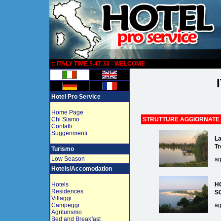
:
:: ITALY TIME 5.47.33 - WELCOME
Hotel Pro Service
Home Page
Chi Siamo
STRUTTURE AGGIORNATE
Contatti
Suggerimenti
La
Tr
Turismo
Low Season
ag
Hotels/Accomodation
Hotels
H
Residences
S
Villaggi
Campeggi
ag
Agriturismo
Bed and Breakfast