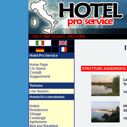
:
:: ITALY TIME 10.24.04 - WELCOME
Hotel Pro Service
Home Page
Chi Siamo
STRUTTURE AGGIORNATE
Contatti
Suggerimenti
La
Tr
Turismo
Low Season
ag
Hotels/Accomodation
Hotels
H
Residences
S
Villaggi
Campeggi
ag
Agriturismo
Bed and Breakfast