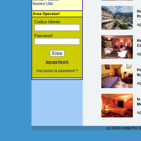
Numeri Utili
Ho
Area Operatori
Po
Codice Utente
ag
Password
Ho
Ci
ag
REGISTRATI
Ho
Hai perso la password ?
Na
ag
lo
M
ag
(c) 2004 Hotel Pro