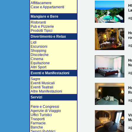
Affittacamere
H
Case e Appartamenti
L
Mangiare e Bere
ag
Ristoranti
Pub e Pizzerie
Prodotti Tipici
Ho
Divertimento e Relax
ro
Lidi
ag
Escursioni
Shopping
Discoteche
Cinema
Ho
Equitazione
Na
Altri Sport
ag
Eventi e Manifestazioni
Sagre
Eventi Musicali
Eventi Teatrali
Ho
Altre Manifestazioni
R
Servizi
ag
Fiere e Congressi
Agenzie di Viaggio
Uffici Turistici
Vi
Trasporti
Ma
Farmacie
Banche
ag
Servizi Pubblici