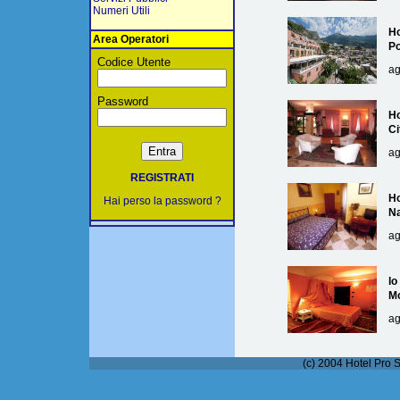
Numeri Utili
Ho
Area Operatori
Po
Codice Utente
ag
Password
Ho
Ci
ag
REGISTRATI
Ho
Hai perso la password ?
Na
ag
lo
M
ag
(c) 2004 Hotel Pro