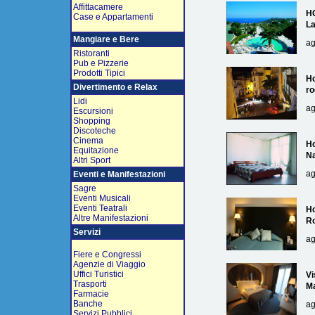
Affittacamere
H
Case e Appartamenti
L
Mangiare e Bere
ag
Ristoranti
Pub e Pizzerie
Prodotti Tipici
Ho
Divertimento e Relax
ro
Lidi
ag
Escursioni
Shopping
Discoteche
Cinema
Ho
Equitazione
Na
Altri Sport
ag
Eventi e Manifestazioni
Sagre
Eventi Musicali
Eventi Teatrali
Ho
Altre Manifestazioni
R
Servizi
ag
Fiere e Congressi
Agenzie di Viaggio
Uffici Turistici
Vi
Trasporti
Ma
Farmacie
Banche
ag
Servizi Pubblici