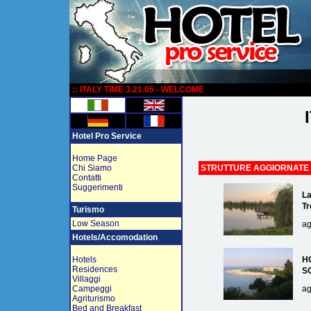
:
:: ITALY TIME 3.21.05 - WELCOME
Hotel Pro Service
Home Page
Chi Siamo
STRUTTURE AGGIORNATE
Contatti
Suggerimenti
La
Tr
Turismo
Low Season
ag
Hotels/Accomodation
Hotels
H
Residences
S
Villaggi
Campeggi
ag
Agriturismo
Bed and Breakfast